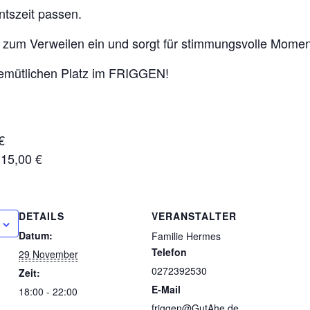
ntszeit passen.
t zum Verweilen ein und sorgt für stimmungsvolle Momen
 gemütlichen Platz im FRIGGEN!
€
 15,00 €
DETAILS
VERANSTALTER
Datum:
Familie Hermes
Telefon
29 November
0272392530
Zeit:
E-Mail
18:00 - 22:00
friggen@GutAhe.de